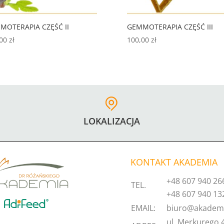
MOTERAPIA CZĘŚĆ II
GEMMOTERAPIA CZĘŚĆ III
,00
zł
100,00
zł
LOKALIZACJA
KONTAKT AKADEMIA
+48 607 940 26
TEL.
+48 607 940 13
EMAIL:
biuro@akademi
ul. Merkurego 