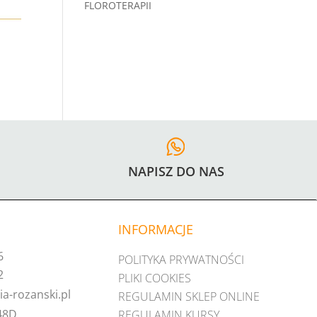
FLOROTERAPII
NAPISZ DO NAS
INFORMACJE
6
POLITYKA PRYWATNOŚCI
2
PLIKI COOKIES
a-rozanski.pl
REGULAMIN SKLEP ONLINE
48D,
REGULAMIN KURSY